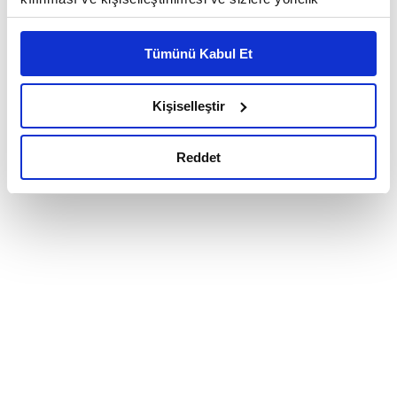
reklam/pazarlama faaliyetlerinin yapılması, amaçlarıyla
sınırlı olarak açık rızanız dahilinde kullanılacaktır.
Tümünü Kabul Et
Çerezlere ilişkin tercihlerinizi çerez paneli vasıtasıyla
belirleyebilirsiniz. Çerezlere ilişkin detaylı bilgi için
Ayarlar butonuna tıklayabilir,
Çerez Bilgilendirme
Kişiselleştir
Metnimizi ziyaret edebilirsiniz.
6698 sayılı Kişisel Verilerin Korunması Kanunu uyarınca
Reddet
hazırlanmış olan İnternet Sitesi Aydınlatma Metnimizi
okumak ve sitemizi ziyaretiniz kapsamında
gerçekleştirilen veri işleme faaliyetleri ile ilgili daha
detaylı bilgi almak için lütfen
tıklayınız.