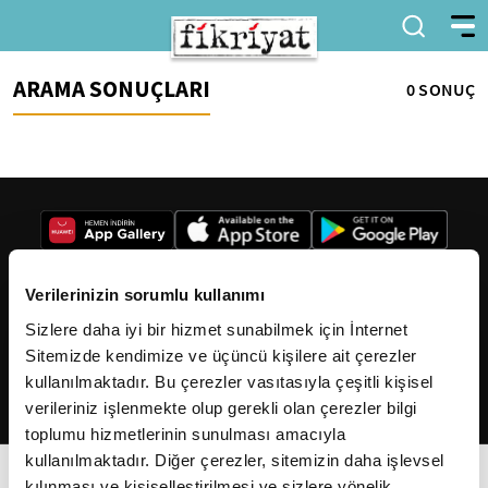
ARAMA SONUÇLARI
0 SONUÇ
Verilerinizin sorumlu kullanımı
Sizlere daha iyi bir hizmet sunabilmek için İnternet
2026
Fikriyat
. Tüm hakları saklıdır.
Sitemizde kendimize ve üçüncü kişilere ait çerezler
kullanılmaktadır. Bu çerezler vasıtasıyla çeşitli kişisel
verileriniz işlenmekte olup gerekli olan çerezler bilgi
toplumu hizmetlerinin sunulması amacıyla
kullanılmaktadır. Diğer çerezler, sitemizin daha işlevsel
kılınması ve kişiselleştirilmesi ve sizlere yönelik