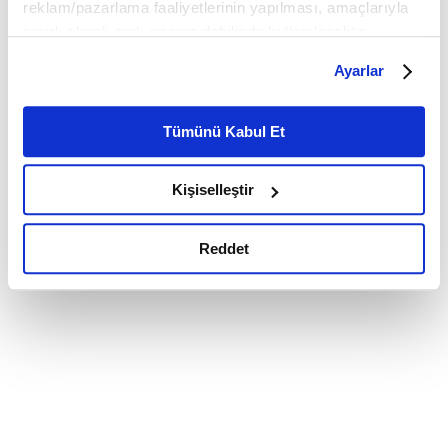
reklam/pazarlama faaliyetlerinin yapılması, amaçlarıyla
sınırlı olarak açık rızanız dahilinde kullanılacaktır.
Çerezlere ilişkin tercihlerinizi çerez paneli vasıtasıyla
Ayarlar
belirleyebilirsiniz. Çerezlere ilişkin detaylı bilgi için
Ayarlar butonuna tıklayabilir,
Çerez Bilgilendirme
Metnimizi ziyaret edebilirsiniz.
Tümünü Kabul Et
6698 sayılı Kişisel Verilerin Korunması Kanunu uyarınca
hazırlanmış olan İnternet Sitesi Aydınlatma Metnimizi
Kişiselleştir
okumak ve sitemizi ziyaretiniz kapsamında
gerçekleştirilen veri işleme faaliyetleri ile ilgili daha
detaylı bilgi almak için lütfen
tıklayınız.
Reddet