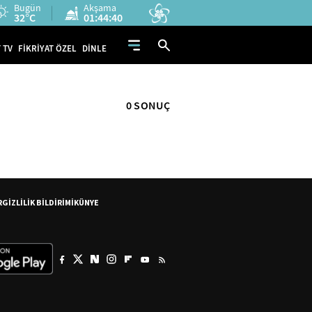
Bugün
Akşama
32°C
01:44:40
 TV
FİKRİYAT ÖZEL
DİNLE
0 SONUÇ
R
GİZLİLİK BİLDİRİMİ
KÜNYE