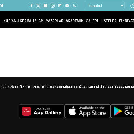
Ol
KUR'AN-I KERİM
İSLAM
YAZARLAR
AKADEMİK
GALERİ
LİSTELER
FİKRİYAT
LER
FİKRİYAT ÖZEL
KURAN-I KERİM
AKADEMİK
FOTOĞRAF
GALERİ
FİKRİYAT TV
YAZARLA