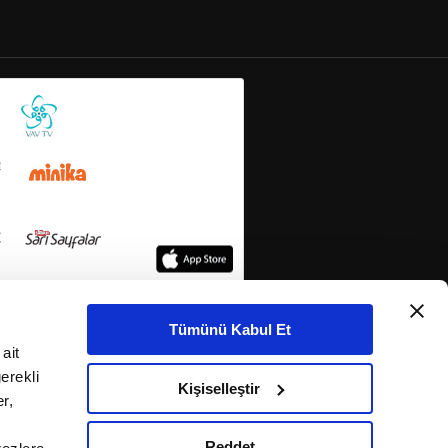
Tümünü Kabul Et
ait
erekli
Kişiselleştir
r,
Reddet