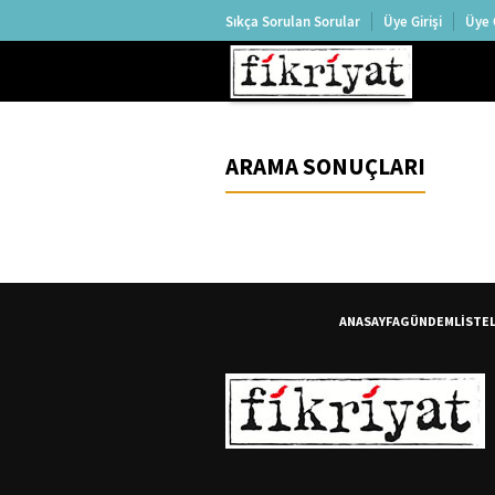
Sıkça Sorulan Sorular
Üye Girişi
Üye 
ARAMA SONUÇLARI
ANASAYFA
GÜNDEM
LİSTE