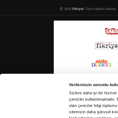
2026
Fikriyat
. Tüm hakları saklıdır.
Verilerinizin sorumlu kull
Sizlere daha iyi bir hizmet
çerezler kullanılmaktadır. B
olan çerezler bilgi toplumu
sitemizin daha işlevsel kıl