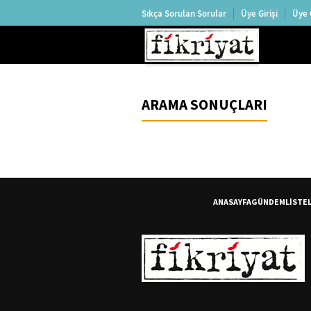
Sıkça Sorulan Sorular
Üye Girişi
Üye 
ARAMA SONUÇLARI
ANASAYFA
GÜNDEM
LİSTE