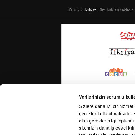
2026
Fikriyat
. Tüm hakları saklıdır.
Verilerinizin sorumlu kull
Sizlere daha iyi bir hizmet
çerezler kullanılmaktadır. B
olan çerezler bilgi toplumu
sitemizin daha işlevsel kıl