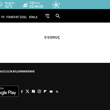
Bugün
Öğlene
32°C
02:48:05
 TV
FİKRİYAT ÖZEL
DİNLE
0 SONUÇ
R
GİZLİLİK BİLDİRİMİ
KÜNYE