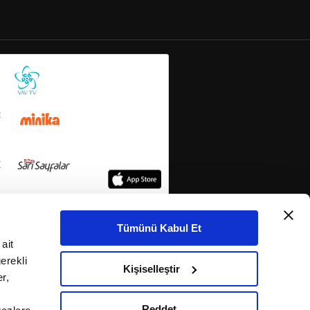
Tümünü Kabul Et
ait
erekli
Kişiselleştir
r,
Reddet