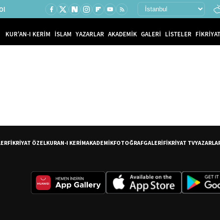
Ol
KUR'AN-I KERİM
İSLAM
YAZARLAR
AKADEMİK
GALERİ
LİSTELER
FİKRİYAT
LER
FİKRİYAT ÖZEL
KURAN-I KERİM
AKADEMİK
FOTOĞRAF
GALERİ
FİKRİYAT TV
YAZARLA