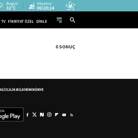
Bugün
Akşama
32°C
00:20:14
 TV
FİKRİYAT ÖZEL
DİNLE
0 SONUÇ
R
GİZLİLİK BİLDİRİMİ
KÜNYE