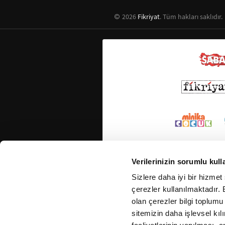
2026
Fikriyat
. Tüm hakları saklıdır.
Verilerinizin sorumlu kull
Sizlere daha iyi bir hizmet
çerezler kullanılmaktadır. B
olan çerezler bilgi toplumu
sitemizin daha işlevsel kıl