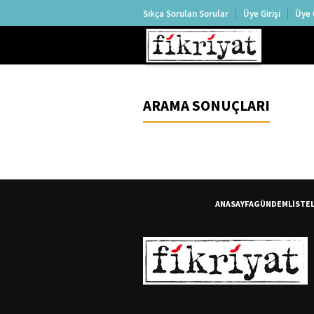
Sıkça Sorulan Sorular
Üye Girişi
Üye 
ARAMA SONUÇLARI
ANASAYFA
GÜNDEM
LİSTE