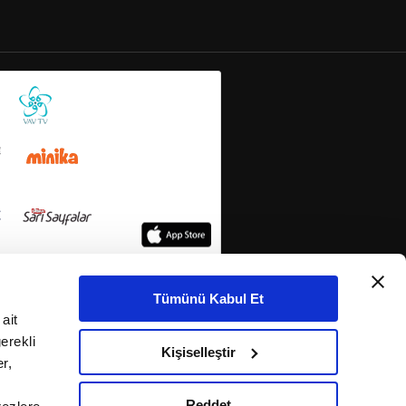
Tümünü Kabul Et
ait
erekli
Kişiselleştir
r,
Reddet