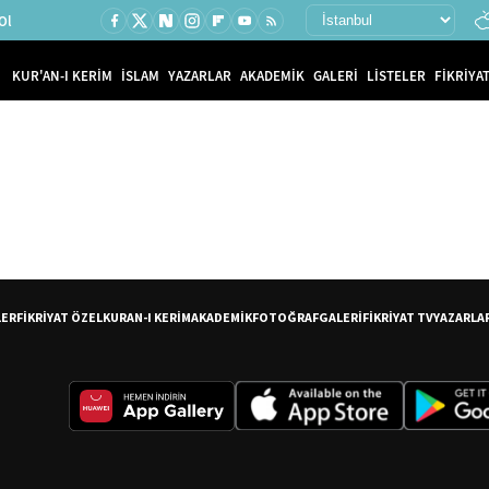
Ol
KUR'AN-I KERİM
İSLAM
YAZARLAR
AKADEMİK
GALERİ
LİSTELER
FİKRİYAT
LER
FİKRİYAT ÖZEL
KURAN-I KERİM
AKADEMİK
FOTOĞRAF
GALERİ
FİKRİYAT TV
YAZARLA