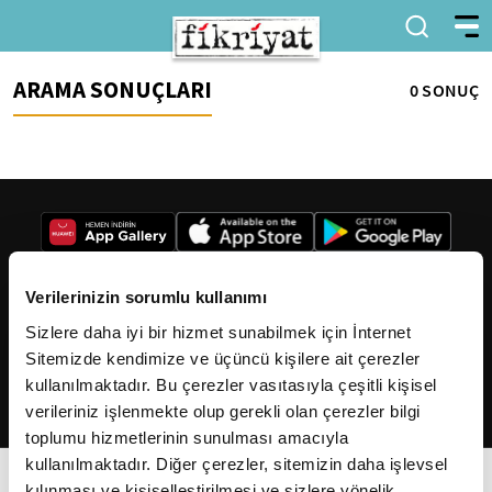
ARAMA SONUÇLARI
0 SONUÇ
Verilerinizin sorumlu kullanımı
Sizlere daha iyi bir hizmet sunabilmek için İnternet
2026
Fikriyat
. Tüm hakları saklıdır.
Sitemizde kendimize ve üçüncü kişilere ait çerezler
kullanılmaktadır. Bu çerezler vasıtasıyla çeşitli kişisel
verileriniz işlenmekte olup gerekli olan çerezler bilgi
toplumu hizmetlerinin sunulması amacıyla
kullanılmaktadır. Diğer çerezler, sitemizin daha işlevsel
kılınması ve kişiselleştirilmesi ve sizlere yönelik