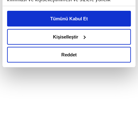
reklam/pazarlama faaliyetlerinin yapılması, amaçlarıyla
sınırlı olarak açık rızanız dahilinde kullanılacaktır.
Tümünü Kabul Et
Çerezlere ilişkin tercihlerinizi çerez paneli vasıtasıyla
belirleyebilirsiniz. Çerezlere ilişkin detaylı bilgi için
Ayarlar butonuna tıklayabilir,
Çerez Bilgilendirme
Kişiselleştir
Metnimizi ziyaret edebilirsiniz.
6698 sayılı Kişisel Verilerin Korunması Kanunu uyarınca
Reddet
hazırlanmış olan İnternet Sitesi Aydınlatma Metnimizi
okumak ve sitemizi ziyaretiniz kapsamında
gerçekleştirilen veri işleme faaliyetleri ile ilgili daha
detaylı bilgi almak için lütfen
tıklayınız.