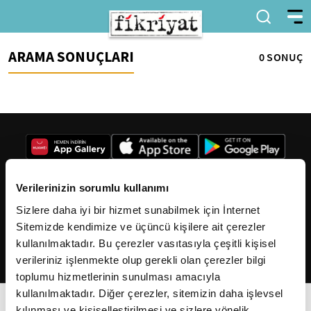
ARAMA SONUÇLARI
0 SONUÇ
Verilerinizin sorumlu kullanımı
Sizlere daha iyi bir hizmet sunabilmek için İnternet
2026
Fikriyat
. Tüm hakları saklıdır.
Sitemizde kendimize ve üçüncü kişilere ait çerezler
kullanılmaktadır. Bu çerezler vasıtasıyla çeşitli kişisel
verileriniz işlenmekte olup gerekli olan çerezler bilgi
toplumu hizmetlerinin sunulması amacıyla
kullanılmaktadır. Diğer çerezler, sitemizin daha işlevsel
kılınması ve kişiselleştirilmesi ve sizlere yönelik