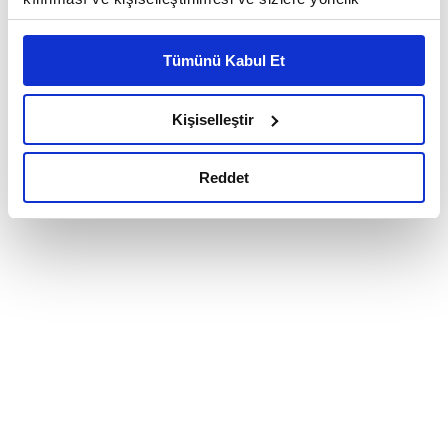
reklam/pazarlama faaliyetlerinin yapılması, amaçlarıyla
sınırlı olarak açık rızanız dahilinde kullanılacaktır.
Tümünü Kabul Et
Çerezlere ilişkin tercihlerinizi çerez paneli vasıtasıyla
belirleyebilirsiniz. Çerezlere ilişkin detaylı bilgi için
Ayarlar butonuna tıklayabilir,
Çerez Bilgilendirme
Kişiselleştir
Metnimizi ziyaret edebilirsiniz.
6698 sayılı Kişisel Verilerin Korunması Kanunu uyarınca
Reddet
hazırlanmış olan İnternet Sitesi Aydınlatma Metnimizi
okumak ve sitemizi ziyaretiniz kapsamında
gerçekleştirilen veri işleme faaliyetleri ile ilgili daha
detaylı bilgi almak için lütfen
tıklayınız.