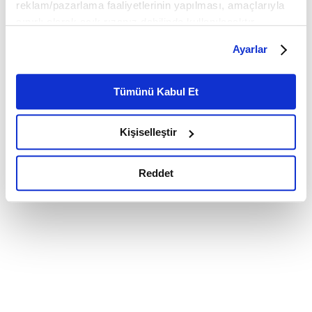
reklam/pazarlama faaliyetlerinin yapılması, amaçlarıyla
sınırlı olarak açık rızanız dahilinde kullanılacaktır.
Çerezlere ilişkin tercihlerinizi çerez paneli vasıtasıyla
Ayarlar
belirleyebilirsiniz. Çerezlere ilişkin detaylı bilgi için
Ayarlar butonuna tıklayabilir,
Çerez Bilgilendirme
Metnimizi ziyaret edebilirsiniz.
Tümünü Kabul Et
6698 sayılı Kişisel Verilerin Korunması Kanunu uyarınca
hazırlanmış olan İnternet Sitesi Aydınlatma Metnimizi
Kişiselleştir
okumak ve sitemizi ziyaretiniz kapsamında
gerçekleştirilen veri işleme faaliyetleri ile ilgili daha
detaylı bilgi almak için lütfen
tıklayınız.
Reddet