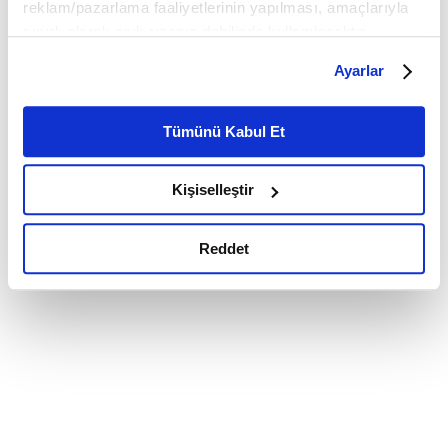
reklam/pazarlama faaliyetlerinin yapılması, amaçlarıyla
sınırlı olarak açık rızanız dahilinde kullanılacaktır.
Çerezlere ilişkin tercihlerinizi çerez paneli vasıtasıyla
Ayarlar
belirleyebilirsiniz. Çerezlere ilişkin detaylı bilgi için
Ayarlar butonuna tıklayabilir,
Çerez Bilgilendirme
Metnimizi ziyaret edebilirsiniz.
Tümünü Kabul Et
6698 sayılı Kişisel Verilerin Korunması Kanunu uyarınca
hazırlanmış olan İnternet Sitesi Aydınlatma Metnimizi
Kişiselleştir
okumak ve sitemizi ziyaretiniz kapsamında
gerçekleştirilen veri işleme faaliyetleri ile ilgili daha
detaylı bilgi almak için lütfen
tıklayınız.
Reddet