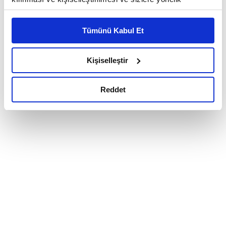
reklam/pazarlama faaliyetlerinin yapılması, amaçlarıyla
sınırlı olarak açık rızanız dahilinde kullanılacaktır.
Tümünü Kabul Et
Çerezlere ilişkin tercihlerinizi çerez paneli vasıtasıyla
belirleyebilirsiniz. Çerezlere ilişkin detaylı bilgi için
Ayarlar butonuna tıklayabilir,
Çerez Bilgilendirme
Kişiselleştir
Metnimizi ziyaret edebilirsiniz.
6698 sayılı Kişisel Verilerin Korunması Kanunu uyarınca
Reddet
hazırlanmış olan İnternet Sitesi Aydınlatma Metnimizi
okumak ve sitemizi ziyaretiniz kapsamında
gerçekleştirilen veri işleme faaliyetleri ile ilgili daha
detaylı bilgi almak için lütfen
tıklayınız.