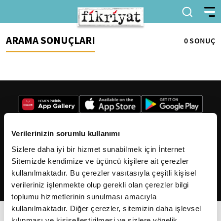
ARAMA SONUÇLARI
0 SONUÇ
Verilerinizin sorumlu kullanımı
Sizlere daha iyi bir hizmet sunabilmek için İnternet
2026
Fikriyat
. Tüm hakları saklıdır.
Sitemizde kendimize ve üçüncü kişilere ait çerezler
kullanılmaktadır. Bu çerezler vasıtasıyla çeşitli kişisel
verileriniz işlenmekte olup gerekli olan çerezler bilgi
toplumu hizmetlerinin sunulması amacıyla
kullanılmaktadır. Diğer çerezler, sitemizin daha işlevsel
kılınması ve kişiselleştirilmesi ve sizlere yönelik