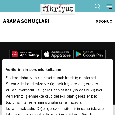
ARAMA SONUÇLARI
0 SONUÇ
Verilerinizin sorumlu kullanımı
Sizlere daha iyi bir hizmet sunabilmek için İnternet
2026
Fikriyat
. Tüm hakları saklıdır.
Sitemizde kendimize ve üçüncü kişilere ait çerezler
kullanılmaktadır. Bu çerezler vasıtasıyla çeşitli kişisel
verileriniz işlenmekte olup gerekli olan çerezler bilgi
toplumu hizmetlerinin sunulması amacıyla
kullanılmaktadır. Diğer çerezler, sitemizin daha işlevsel
kılınması ve kişiselleştirilmesi ve sizlere yönelik