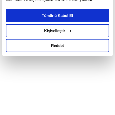
reklam/pazarlama faaliyetlerinin yapılması, amaçlarıyla
sınırlı olarak açık rızanız dahilinde kullanılacaktır.
Tümünü Kabul Et
Çerezlere ilişkin tercihlerinizi çerez paneli vasıtasıyla
belirleyebilirsiniz. Çerezlere ilişkin detaylı bilgi için
Ayarlar butonuna tıklayabilir,
Çerez Bilgilendirme
Kişiselleştir
Metnimizi ziyaret edebilirsiniz.
6698 sayılı Kişisel Verilerin Korunması Kanunu uyarınca
Reddet
hazırlanmış olan İnternet Sitesi Aydınlatma Metnimizi
okumak ve sitemizi ziyaretiniz kapsamında
gerçekleştirilen veri işleme faaliyetleri ile ilgili daha
detaylı bilgi almak için lütfen
tıklayınız.