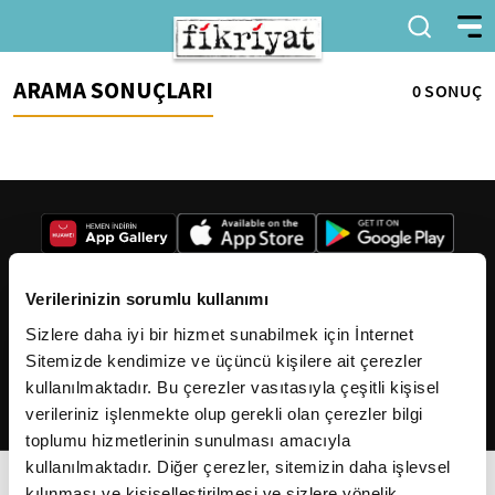
ARAMA SONUÇLARI
0 SONUÇ
Verilerinizin sorumlu kullanımı
Sizlere daha iyi bir hizmet sunabilmek için İnternet
2026
Fikriyat
. Tüm hakları saklıdır.
Sitemizde kendimize ve üçüncü kişilere ait çerezler
kullanılmaktadır. Bu çerezler vasıtasıyla çeşitli kişisel
verileriniz işlenmekte olup gerekli olan çerezler bilgi
toplumu hizmetlerinin sunulması amacıyla
kullanılmaktadır. Diğer çerezler, sitemizin daha işlevsel
kılınması ve kişiselleştirilmesi ve sizlere yönelik