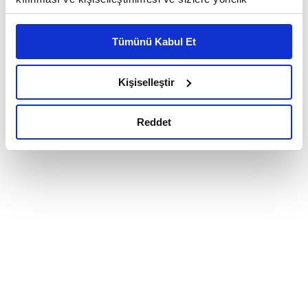
reklam/pazarlama faaliyetlerinin yapılması, amaçlarıyla
sınırlı olarak açık rızanız dahilinde kullanılacaktır.
Tümünü Kabul Et
Çerezlere ilişkin tercihlerinizi çerez paneli vasıtasıyla
belirleyebilirsiniz. Çerezlere ilişkin detaylı bilgi için
Ayarlar butonuna tıklayabilir,
Çerez Bilgilendirme
Kişiselleştir
Metnimizi ziyaret edebilirsiniz.
6698 sayılı Kişisel Verilerin Korunması Kanunu uyarınca
Reddet
hazırlanmış olan İnternet Sitesi Aydınlatma Metnimizi
okumak ve sitemizi ziyaretiniz kapsamında
gerçekleştirilen veri işleme faaliyetleri ile ilgili daha
detaylı bilgi almak için lütfen
tıklayınız.