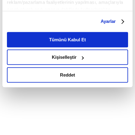
reklam/pazarlama faaliyetlerinin yapılması, amaçlarıyla
sınırlı olarak açık rızanız dahilinde kullanılacaktır.
Çerezlere ilişkin tercihlerinizi çerez paneli vasıtasıyla
Ayarlar
belirleyebilirsiniz. Çerezlere ilişkin detaylı bilgi için
Ayarlar butonuna tıklayabilir,
Çerez Bilgilendirme
Metnimizi ziyaret edebilirsiniz.
Tümünü Kabul Et
6698 sayılı Kişisel Verilerin Korunması Kanunu uyarınca
hazırlanmış olan İnternet Sitesi Aydınlatma Metnimizi
Kişiselleştir
okumak ve sitemizi ziyaretiniz kapsamında
gerçekleştirilen veri işleme faaliyetleri ile ilgili daha
detaylı bilgi almak için lütfen
tıklayınız.
Reddet