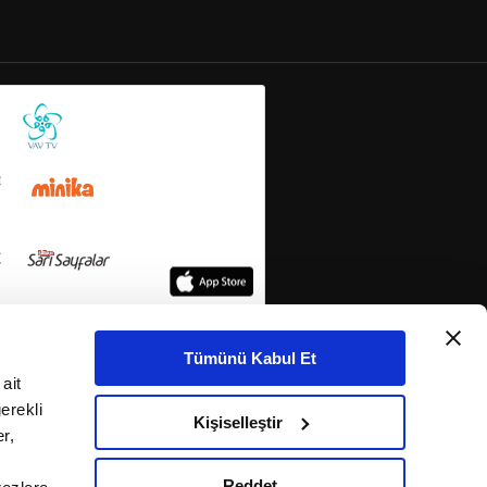
Tümünü Kabul Et
ait
erekli
Kişiselleştir
r,
Reddet