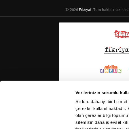
2026
Fikriyat
. Tüm hakları saklıdır.
Verilerinizin sorumlu kull
Sizlere daha iyi bir hizmet
çerezler kullanılmaktadır. B
olan çerezler bilgi toplumu
sitemizin daha işlevsel kıl