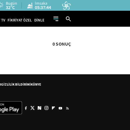
Bugün
İmsaka
32°C
05:37:44
 TV
FİKRİYAT ÖZEL
DİNLE
0 SONUÇ
R
GİZLİLİK BİLDİRİMİ
KÜNYE