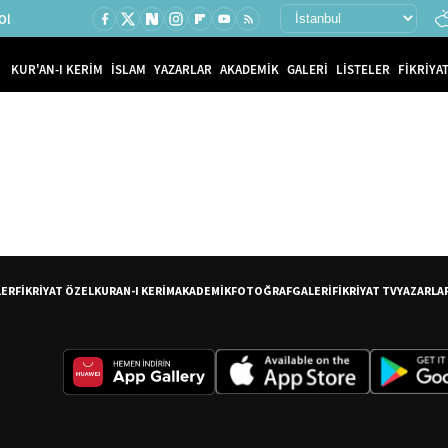
Ol
KUR'AN-I KERİM
İSLAM
YAZARLAR
AKADEMİK
GALERİ
LİSTELER
FİKRİYAT
LER
FİKRİYAT ÖZEL
KURAN-I KERİM
AKADEMİK
FOTOĞRAF
GALERİ
FİKRİYAT TV
YAZARLA