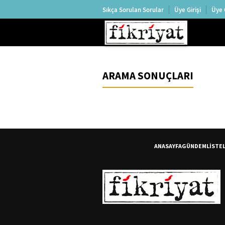
Sıkça Sorulan Sorular
Üye Girişi
Üye 
ARAMA SONUÇLARI
ANASAYFA
GÜNDEM
LİSTE