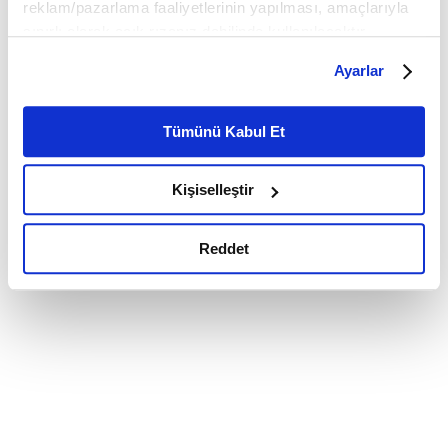
reklam/pazarlama faaliyetlerinin yapılması, amaçlarıyla
sınırlı olarak açık rızanız dahilinde kullanılacaktır.
Çerezlere ilişkin tercihlerinizi çerez paneli vasıtasıyla
Ayarlar
belirleyebilirsiniz. Çerezlere ilişkin detaylı bilgi için
Ayarlar butonuna tıklayabilir,
Çerez Bilgilendirme
Metnimizi ziyaret edebilirsiniz.
Tümünü Kabul Et
6698 sayılı Kişisel Verilerin Korunması Kanunu uyarınca
hazırlanmış olan İnternet Sitesi Aydınlatma Metnimizi
Kişiselleştir
okumak ve sitemizi ziyaretiniz kapsamında
gerçekleştirilen veri işleme faaliyetleri ile ilgili daha
detaylı bilgi almak için lütfen
tıklayınız.
Reddet