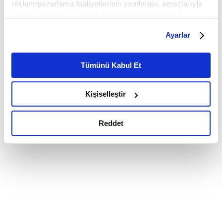
reklam/pazarlama faaliyetlerinin yapılması, amaçlarıyla
sınırlı olarak açık rızanız dahilinde kullanılacaktır.
Çerezlere ilişkin tercihlerinizi çerez paneli vasıtasıyla
Ayarlar
belirleyebilirsiniz. Çerezlere ilişkin detaylı bilgi için
Ayarlar butonuna tıklayabilir,
Çerez Bilgilendirme
Metnimizi ziyaret edebilirsiniz.
Tümünü Kabul Et
6698 sayılı Kişisel Verilerin Korunması Kanunu uyarınca
hazırlanmış olan İnternet Sitesi Aydınlatma Metnimizi
Kişiselleştir
okumak ve sitemizi ziyaretiniz kapsamında
gerçekleştirilen veri işleme faaliyetleri ile ilgili daha
detaylı bilgi almak için lütfen
tıklayınız.
Reddet