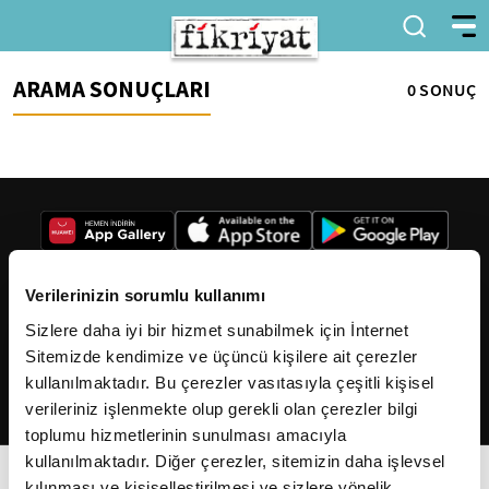
ARAMA SONUÇLARI
0 SONUÇ
Verilerinizin sorumlu kullanımı
Sizlere daha iyi bir hizmet sunabilmek için İnternet
2026
Fikriyat
. Tüm hakları saklıdır.
Sitemizde kendimize ve üçüncü kişilere ait çerezler
kullanılmaktadır. Bu çerezler vasıtasıyla çeşitli kişisel
verileriniz işlenmekte olup gerekli olan çerezler bilgi
toplumu hizmetlerinin sunulması amacıyla
kullanılmaktadır. Diğer çerezler, sitemizin daha işlevsel
kılınması ve kişiselleştirilmesi ve sizlere yönelik