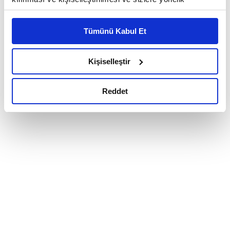
reklam/pazarlama faaliyetlerinin yapılması, amaçlarıyla
sınırlı olarak açık rızanız dahilinde kullanılacaktır.
Tümünü Kabul Et
Çerezlere ilişkin tercihlerinizi çerez paneli vasıtasıyla
belirleyebilirsiniz. Çerezlere ilişkin detaylı bilgi için
Ayarlar butonuna tıklayabilir,
Çerez Bilgilendirme
Kişiselleştir
Metnimizi ziyaret edebilirsiniz.
6698 sayılı Kişisel Verilerin Korunması Kanunu uyarınca
Reddet
hazırlanmış olan İnternet Sitesi Aydınlatma Metnimizi
okumak ve sitemizi ziyaretiniz kapsamında
gerçekleştirilen veri işleme faaliyetleri ile ilgili daha
detaylı bilgi almak için lütfen
tıklayınız.