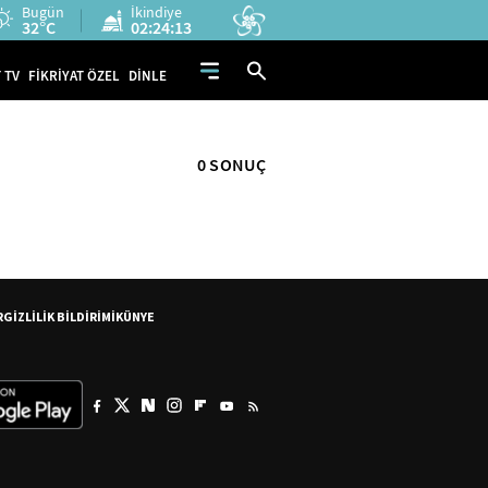
Bugün
İkindiye
32°C
02:24:13
 TV
FİKRİYAT ÖZEL
DİNLE
0 SONUÇ
R
GİZLİLİK BİLDİRİMİ
KÜNYE