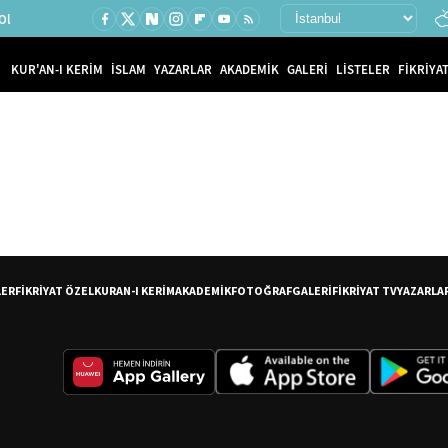
Ol
KUR'AN-I KERİM
İSLAM
YAZARLAR
AKADEMİK
GALERİ
LİSTELER
FİKRİYAT
LER
FİKRİYAT ÖZEL
KURAN-I KERİM
AKADEMİK
FOTOĞRAF
GALERİ
FİKRİYAT TV
YAZARLA