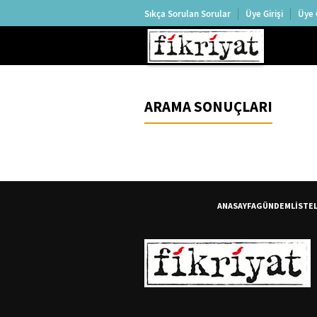
Sıkça Sorulan Sorular
Üye Girişi
Üye 
ARAMA SONUÇLARI
ANASAYFA
GÜNDEM
LİSTE