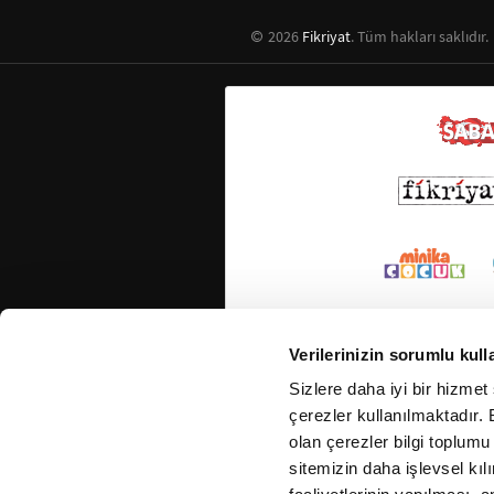
2026
Fikriyat
. Tüm hakları saklıdır.
Verilerinizin sorumlu kull
Sizlere daha iyi bir hizmet
çerezler kullanılmaktadır. B
olan çerezler bilgi toplumu
sitemizin daha işlevsel kıl