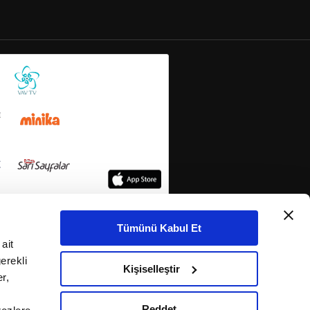
Tümünü Kabul Et
ait
erekli
Kişiselleştir
r,
Reddet