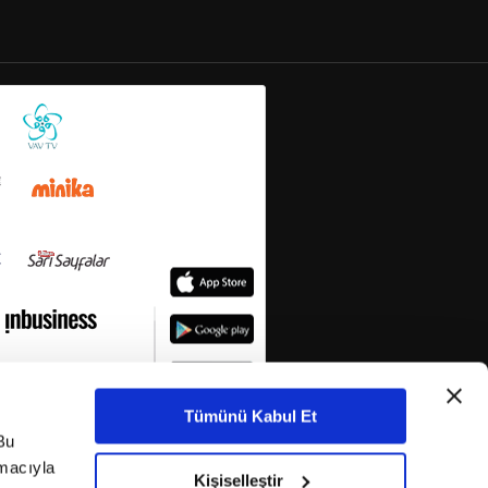
Tümünü Kabul Et
Bu
amacıyla
Kişiselleştir