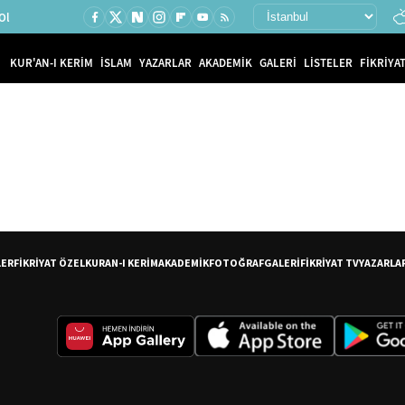
Ol
KUR'AN-I KERİM
İSLAM
YAZARLAR
AKADEMİK
GALERİ
LİSTELER
FİKRİYAT
LER
FİKRİYAT ÖZEL
KURAN-I KERİM
AKADEMİK
FOTOĞRAF
GALERİ
FİKRİYAT TV
YAZARLA