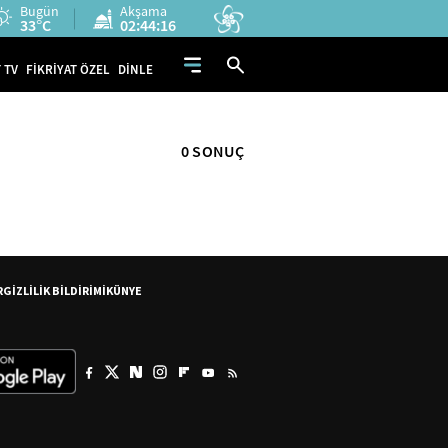
Bugün
Akşama
33°C
02:44:15
 TV
FİKRİYAT ÖZEL
DİNLE
0 SONUÇ
R
GİZLİLİK BİLDİRİMİ
KÜNYE