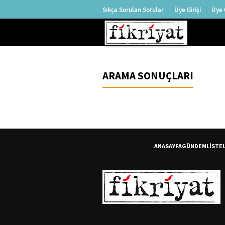
Sıkça Sorulan Sorular
Üye Girişi
Üye 
ARAMA SONUÇLARI
ANASAYFA
GÜNDEM
LİSTE