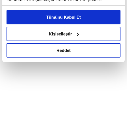
reklam/pazarlama faaliyetlerinin yapılması, amaçlarıyla
sınırlı olarak açık rızanız dahilinde kullanılacaktır.
Tümünü Kabul Et
Çerezlere ilişkin tercihlerinizi çerez paneli vasıtasıyla
belirleyebilirsiniz. Çerezlere ilişkin detaylı bilgi için
Ayarlar butonuna tıklayabilir,
Çerez Bilgilendirme
Kişiselleştir
Metnimizi ziyaret edebilirsiniz.
6698 sayılı Kişisel Verilerin Korunması Kanunu uyarınca
Reddet
hazırlanmış olan İnternet Sitesi Aydınlatma Metnimizi
okumak ve sitemizi ziyaretiniz kapsamında
gerçekleştirilen veri işleme faaliyetleri ile ilgili daha
detaylı bilgi almak için lütfen
tıklayınız.