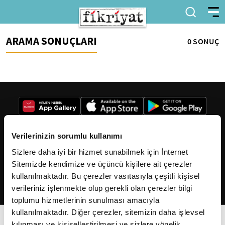
ARAMA SONUÇLARI
0 SONUÇ
Verilerinizin sorumlu kullanımı
Sizlere daha iyi bir hizmet sunabilmek için İnternet
2026
Fikriyat
. Tüm hakları saklıdır.
Sitemizde kendimize ve üçüncü kişilere ait çerezler
kullanılmaktadır. Bu çerezler vasıtasıyla çeşitli kişisel
verileriniz işlenmekte olup gerekli olan çerezler bilgi
toplumu hizmetlerinin sunulması amacıyla
kullanılmaktadır. Diğer çerezler, sitemizin daha işlevsel
kılınması ve kişiselleştirilmesi ve sizlere yönelik