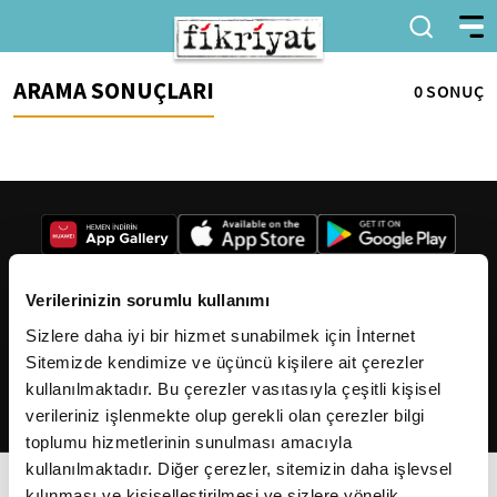
ARAMA SONUÇLARI
0 SONUÇ
Verilerinizin sorumlu kullanımı
Sizlere daha iyi bir hizmet sunabilmek için İnternet
2026
Fikriyat
. Tüm hakları saklıdır.
Sitemizde kendimize ve üçüncü kişilere ait çerezler
kullanılmaktadır. Bu çerezler vasıtasıyla çeşitli kişisel
verileriniz işlenmekte olup gerekli olan çerezler bilgi
toplumu hizmetlerinin sunulması amacıyla
kullanılmaktadır. Diğer çerezler, sitemizin daha işlevsel
kılınması ve kişiselleştirilmesi ve sizlere yönelik