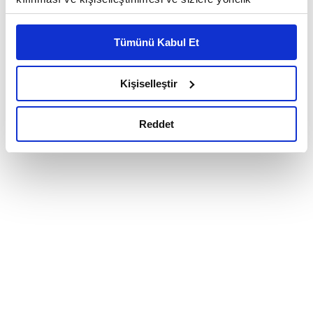
reklam/pazarlama faaliyetlerinin yapılması, amaçlarıyla
sınırlı olarak açık rızanız dahilinde kullanılacaktır.
Tümünü Kabul Et
Çerezlere ilişkin tercihlerinizi çerez paneli vasıtasıyla
belirleyebilirsiniz. Çerezlere ilişkin detaylı bilgi için
Ayarlar butonuna tıklayabilir,
Çerez Bilgilendirme
Kişiselleştir
Metnimizi ziyaret edebilirsiniz.
6698 sayılı Kişisel Verilerin Korunması Kanunu uyarınca
Reddet
hazırlanmış olan İnternet Sitesi Aydınlatma Metnimizi
okumak ve sitemizi ziyaretiniz kapsamında
gerçekleştirilen veri işleme faaliyetleri ile ilgili daha
detaylı bilgi almak için lütfen
tıklayınız.