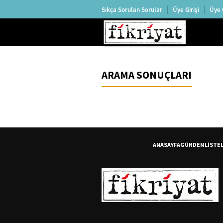
Sıkça Sorulan Sorular
Üye Girişi
Üye 
ARAMA SONUÇLARI
ANASAYFA
GÜNDEM
LİSTE