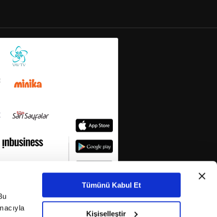
Tümünü Kabul Et
Bu
amacıyla
Kişiselleştir