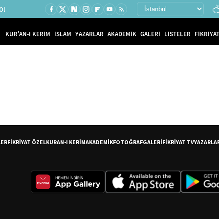
Ol
KUR'AN-I KERİM
İSLAM
YAZARLAR
AKADEMİK
GALERİ
LİSTELER
FİKRİYAT
LER
FİKRİYAT ÖZEL
KURAN-I KERİM
AKADEMİK
FOTOĞRAF
GALERİ
FİKRİYAT TV
YAZARLA