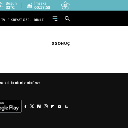
Bugün
İmsaka
33°C
00:17:58
 TV
FİKRİYAT ÖZEL
DİNLE
0 SONUÇ
R
GİZLİLİK BİLDİRİMİ
KÜNYE