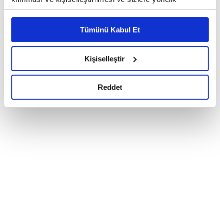
reklam/pazarlama faaliyetlerinin yapılması, amaçlarıyla
sınırlı olarak açık rızanız dahilinde kullanılacaktır.
Tümünü Kabul Et
Çerezlere ilişkin tercihlerinizi çerez paneli vasıtasıyla
belirleyebilirsiniz. Çerezlere ilişkin detaylı bilgi için
Ayarlar butonuna tıklayabilir,
Çerez Bilgilendirme
Kişiselleştir
Metnimizi ziyaret edebilirsiniz.
6698 sayılı Kişisel Verilerin Korunması Kanunu uyarınca
Reddet
hazırlanmış olan İnternet Sitesi Aydınlatma Metnimizi
okumak ve sitemizi ziyaretiniz kapsamında
gerçekleştirilen veri işleme faaliyetleri ile ilgili daha
detaylı bilgi almak için lütfen
tıklayınız.