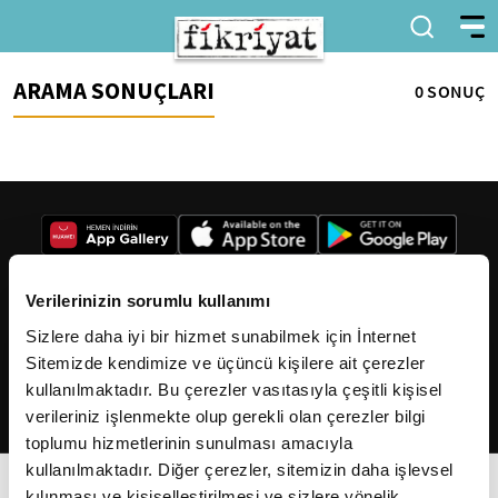
ARAMA SONUÇLARI
0 SONUÇ
Verilerinizin sorumlu kullanımı
Sizlere daha iyi bir hizmet sunabilmek için İnternet
2026
Fikriyat
. Tüm hakları saklıdır.
Sitemizde kendimize ve üçüncü kişilere ait çerezler
kullanılmaktadır. Bu çerezler vasıtasıyla çeşitli kişisel
verileriniz işlenmekte olup gerekli olan çerezler bilgi
toplumu hizmetlerinin sunulması amacıyla
kullanılmaktadır. Diğer çerezler, sitemizin daha işlevsel
kılınması ve kişiselleştirilmesi ve sizlere yönelik