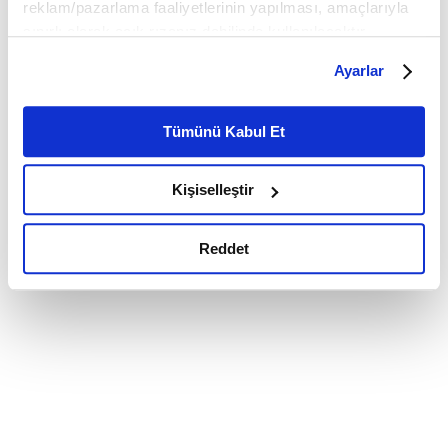
reklam/pazarlama faaliyetlerinin yapılması, amaçlarıyla
sınırlı olarak açık rızanız dahilinde kullanılacaktır.
Çerezlere ilişkin tercihlerinizi çerez paneli vasıtasıyla
Ayarlar
belirleyebilirsiniz. Çerezlere ilişkin detaylı bilgi için
Ayarlar butonuna tıklayabilir,
Çerez Bilgilendirme
Metnimizi ziyaret edebilirsiniz.
Tümünü Kabul Et
6698 sayılı Kişisel Verilerin Korunması Kanunu uyarınca
hazırlanmış olan İnternet Sitesi Aydınlatma Metnimizi
Kişiselleştir
okumak ve sitemizi ziyaretiniz kapsamında
gerçekleştirilen veri işleme faaliyetleri ile ilgili daha
detaylı bilgi almak için lütfen
tıklayınız.
Reddet