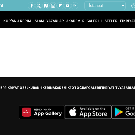
Ol
KUR'AN-I KERİM
İSLAM
YAZARLAR
AKADEMİK
GALERİ
LİSTELER
FİKRİYAT
LER
FİKRİYAT ÖZEL
KURAN-I KERİM
AKADEMİK
FOTOĞRAF
GALERİ
FİKRİYAT TV
YAZARLA