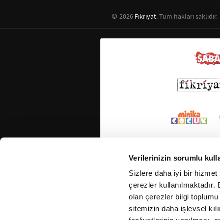
2026
Fikriyat
. Tüm hakları saklıdır.
Verilerinizin sorumlu kull
Sizlere daha iyi bir hizmet
çerezler kullanılmaktadır. B
olan çerezler bilgi toplumu
sitemizin daha işlevsel kıl