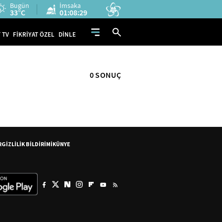
Bugün
İmsaka
33°C
01:08:29
 TV
FİKRİYAT ÖZEL
DİNLE
0 SONUÇ
R
GİZLİLİK BİLDİRİMİ
KÜNYE