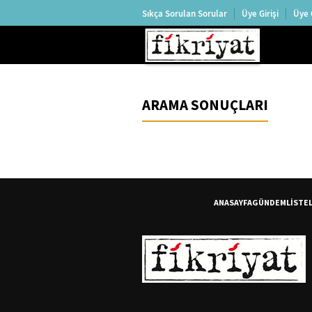
Sıkça Sorulan Sorular
Üye Girişi
Üye 
ARAMA SONUÇLARI
ANASAYFA
GÜNDEM
LİSTE