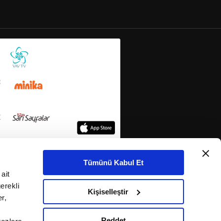
Tümünü Kabul Et
ait
erekli
Kişiselleştir
r,
Reddet