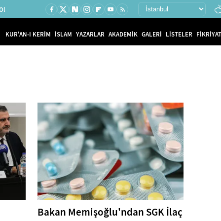
Ol
KUR'AN-I KERİM
İSLAM
YAZARLAR
AKADEMİK
GALERİ
LİSTELER
FİKRİYAT
Bakan Memişoğlu'ndan SGK İlaç