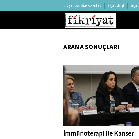
Sıkça Sorulan Sorular
Üye Girişi
Üye 
ARAMA SONUÇLARI
İmmünoterapi ile Kanser