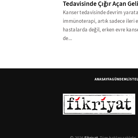
Tedavisinde Çığır Açan Ge
Kanser tedavisinde devrim yarat
immünoterapi, artık sadece ileri 
hastalarda değil, erken evre kans
de...
ANASAYFA
GÜNDEM
LİSTE
2026
Fikriyat
. Tüm hakları saklıdır.