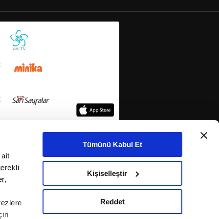
Tümünü Kabul Et
ait
erekli
Kişiselleştir
r,
Reddet
rezlere
çin