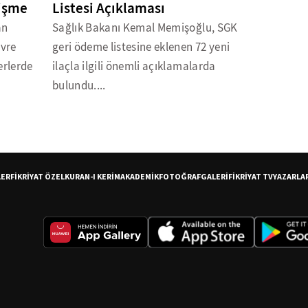
lişme
Listesi Açıklaması
an
Sağlık Bakanı Kemal Memişoğlu, SGK
evre
geri ödeme listesine eklenen 72 yeni
erlerde
ilaçla ilgili önemli açıklamalarda
bulundu....
LER
FİKRİYAT ÖZEL
KURAN-I KERİM
AKADEMİK
FOTOĞRAF
GALERİ
FİKRİYAT TV
YAZARLA