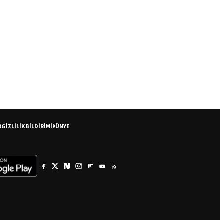
R
GİZLİLİK BİLDİRİMİ
KÜNYE