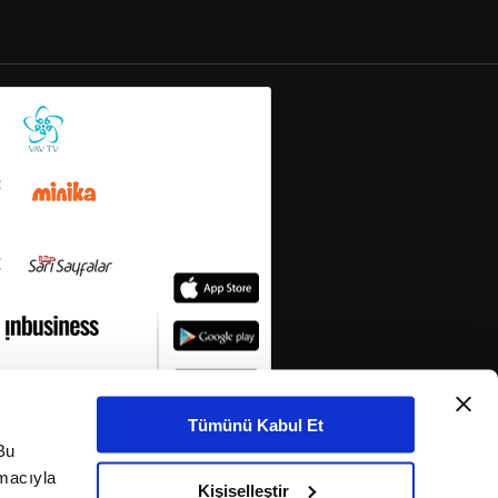
Tümünü Kabul Et
Bu
amacıyla
Kişiselleştir