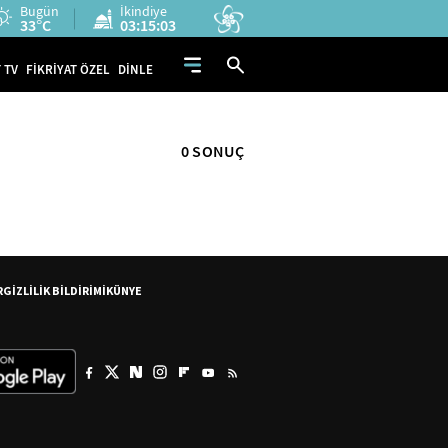
Bugün
İkindiye
33°C
03:15:02
 TV
FİKRİYAT ÖZEL
DİNLE
0 SONUÇ
R
GİZLİLİK BİLDİRİMİ
KÜNYE