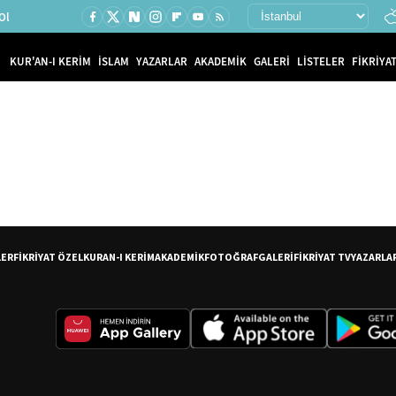
Ol
KUR'AN-I KERİM
İSLAM
YAZARLAR
AKADEMİK
GALERİ
LİSTELER
FİKRİYAT
LER
FİKRİYAT ÖZEL
KURAN-I KERİM
AKADEMİK
FOTOĞRAF
GALERİ
FİKRİYAT TV
YAZARLA