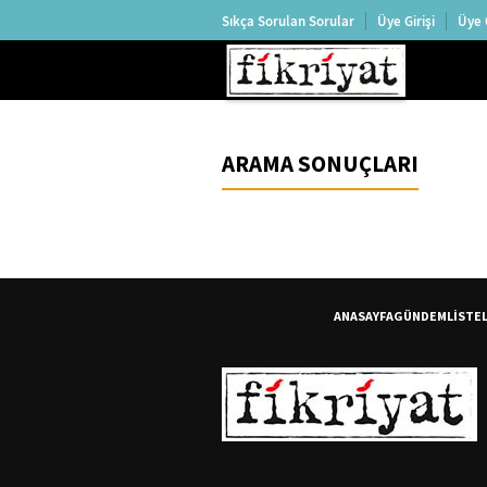
Sıkça Sorulan Sorular
Üye Girişi
Üye 
ARAMA SONUÇLARI
ANASAYFA
GÜNDEM
LİSTE