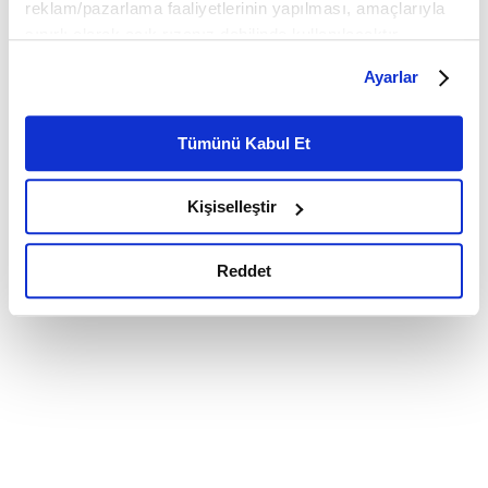
reklam/pazarlama faaliyetlerinin yapılması, amaçlarıyla
sınırlı olarak açık rızanız dahilinde kullanılacaktır.
Çerezlere ilişkin tercihlerinizi çerez paneli vasıtasıyla
Ayarlar
belirleyebilirsiniz. Çerezlere ilişkin detaylı bilgi için
Ayarlar butonuna tıklayabilir,
Çerez Bilgilendirme
Metnimizi ziyaret edebilirsiniz.
Tümünü Kabul Et
6698 sayılı Kişisel Verilerin Korunması Kanunu uyarınca
hazırlanmış olan İnternet Sitesi Aydınlatma Metnimizi
Kişiselleştir
okumak ve sitemizi ziyaretiniz kapsamında
gerçekleştirilen veri işleme faaliyetleri ile ilgili daha
detaylı bilgi almak için lütfen
tıklayınız.
Reddet