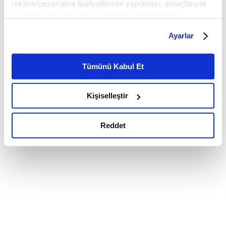
reklam/pazarlama faaliyetlerinin yapılması, amaçlarıyla
sınırlı olarak açık rızanız dahilinde kullanılacaktır.
Çerezlere ilişkin tercihlerinizi çerez paneli vasıtasıyla
Ayarlar
belirleyebilirsiniz. Çerezlere ilişkin detaylı bilgi için
Ayarlar butonuna tıklayabilir,
Çerez Bilgilendirme
Metnimizi ziyaret edebilirsiniz.
Tümünü Kabul Et
6698 sayılı Kişisel Verilerin Korunması Kanunu uyarınca
hazırlanmış olan İnternet Sitesi Aydınlatma Metnimizi
Kişiselleştir
okumak ve sitemizi ziyaretiniz kapsamında
gerçekleştirilen veri işleme faaliyetleri ile ilgili daha
detaylı bilgi almak için lütfen
tıklayınız.
Reddet