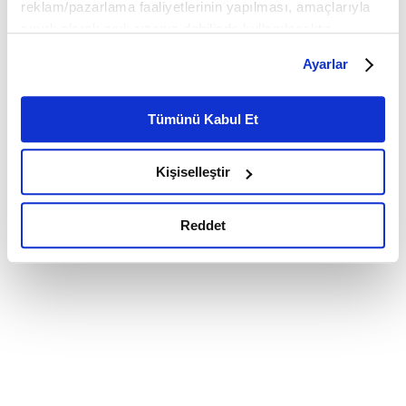
reklam/pazarlama faaliyetlerinin yapılması, amaçlarıyla
sınırlı olarak açık rızanız dahilinde kullanılacaktır.
Çerezlere ilişkin tercihlerinizi çerez paneli vasıtasıyla
Ayarlar
belirleyebilirsiniz. Çerezlere ilişkin detaylı bilgi için
Ayarlar butonuna tıklayabilir,
Çerez Bilgilendirme
Metnimizi ziyaret edebilirsiniz.
Tümünü Kabul Et
6698 sayılı Kişisel Verilerin Korunması Kanunu uyarınca
hazırlanmış olan İnternet Sitesi Aydınlatma Metnimizi
Kişiselleştir
okumak ve sitemizi ziyaretiniz kapsamında
gerçekleştirilen veri işleme faaliyetleri ile ilgili daha
detaylı bilgi almak için lütfen
tıklayınız.
Reddet