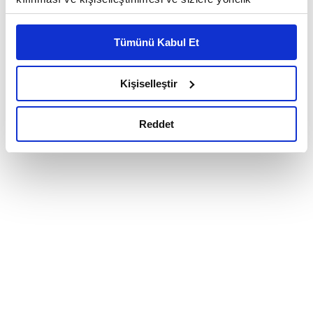
reklam/pazarlama faaliyetlerinin yapılması, amaçlarıyla
sınırlı olarak açık rızanız dahilinde kullanılacaktır.
Tümünü Kabul Et
Çerezlere ilişkin tercihlerinizi çerez paneli vasıtasıyla
belirleyebilirsiniz. Çerezlere ilişkin detaylı bilgi için
Ayarlar butonuna tıklayabilir,
Çerez Bilgilendirme
Kişiselleştir
Metnimizi ziyaret edebilirsiniz.
6698 sayılı Kişisel Verilerin Korunması Kanunu uyarınca
Reddet
hazırlanmış olan İnternet Sitesi Aydınlatma Metnimizi
okumak ve sitemizi ziyaretiniz kapsamında
gerçekleştirilen veri işleme faaliyetleri ile ilgili daha
detaylı bilgi almak için lütfen
tıklayınız.