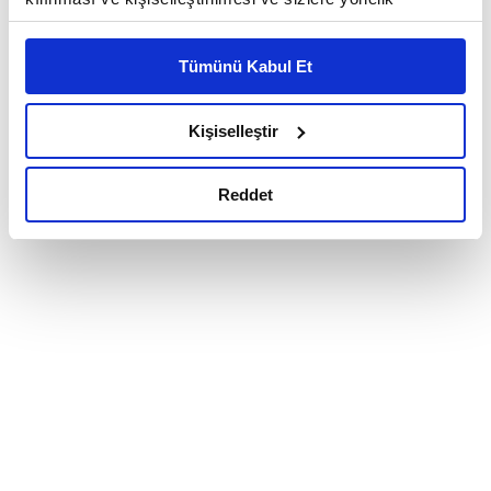
reklam/pazarlama faaliyetlerinin yapılması, amaçlarıyla
sınırlı olarak açık rızanız dahilinde kullanılacaktır.
Tümünü Kabul Et
Çerezlere ilişkin tercihlerinizi çerez paneli vasıtasıyla
belirleyebilirsiniz. Çerezlere ilişkin detaylı bilgi için
Ayarlar butonuna tıklayabilir,
Çerez Bilgilendirme
Kişiselleştir
Metnimizi ziyaret edebilirsiniz.
6698 sayılı Kişisel Verilerin Korunması Kanunu uyarınca
Reddet
hazırlanmış olan İnternet Sitesi Aydınlatma Metnimizi
okumak ve sitemizi ziyaretiniz kapsamında
gerçekleştirilen veri işleme faaliyetleri ile ilgili daha
detaylı bilgi almak için lütfen
tıklayınız.