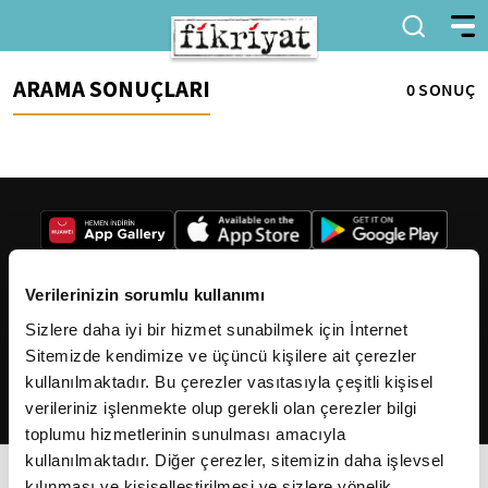
ARAMA SONUÇLARI
0 SONUÇ
Verilerinizin sorumlu kullanımı
Sizlere daha iyi bir hizmet sunabilmek için İnternet
2026
Fikriyat
. Tüm hakları saklıdır.
Sitemizde kendimize ve üçüncü kişilere ait çerezler
kullanılmaktadır. Bu çerezler vasıtasıyla çeşitli kişisel
verileriniz işlenmekte olup gerekli olan çerezler bilgi
toplumu hizmetlerinin sunulması amacıyla
kullanılmaktadır. Diğer çerezler, sitemizin daha işlevsel
kılınması ve kişiselleştirilmesi ve sizlere yönelik