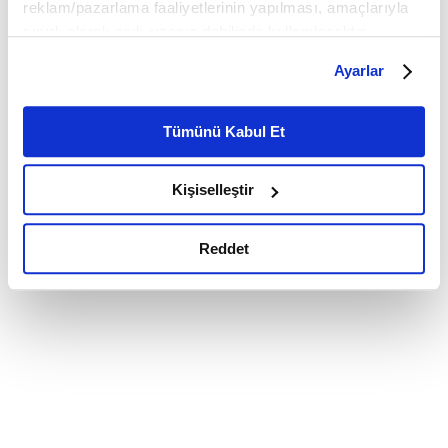
reklam/pazarlama faaliyetlerinin yapılması, amaçlarıyla
sınırlı olarak açık rızanız dahilinde kullanılacaktır.
Çerezlere ilişkin tercihlerinizi çerez paneli vasıtasıyla
Ayarlar
belirleyebilirsiniz. Çerezlere ilişkin detaylı bilgi için
Ayarlar butonuna tıklayabilir,
Çerez Bilgilendirme
Metnimizi ziyaret edebilirsiniz.
Tümünü Kabul Et
6698 sayılı Kişisel Verilerin Korunması Kanunu uyarınca
hazırlanmış olan İnternet Sitesi Aydınlatma Metnimizi
Kişiselleştir
okumak ve sitemizi ziyaretiniz kapsamında
gerçekleştirilen veri işleme faaliyetleri ile ilgili daha
detaylı bilgi almak için lütfen
tıklayınız.
Reddet