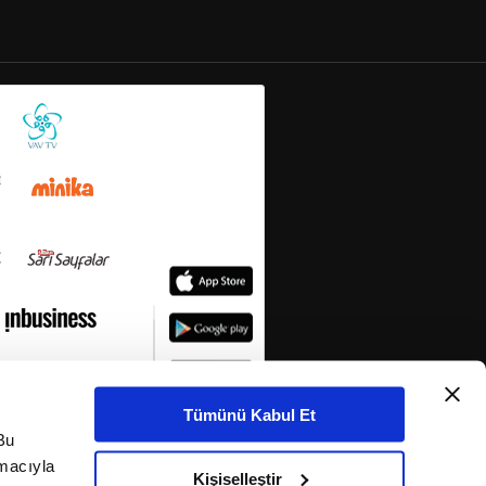
Tümünü Kabul Et
Bu
amacıyla
Kişiselleştir