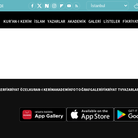
Ol
KUR'AN-I KERİM
İSLAM
YAZARLAR
AKADEMİK
GALERİ
LİSTELER
FİKRİYAT
LER
FİKRİYAT ÖZEL
KURAN-I KERİM
AKADEMİK
FOTOĞRAF
GALERİ
FİKRİYAT TV
YAZARLA