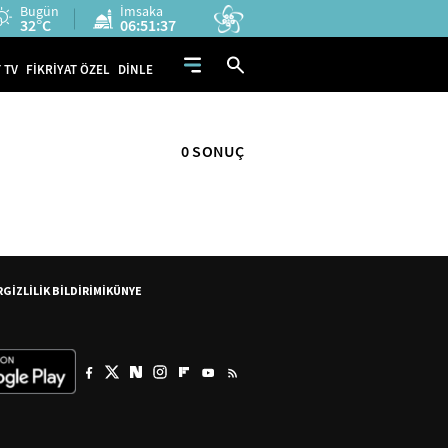
Bugün
İmsaka
32°C
06:51:37
 TV
FİKRİYAT ÖZEL
DİNLE
0 SONUÇ
R
GİZLİLİK BİLDİRİMİ
KÜNYE