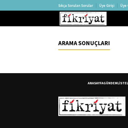
Sıkça Sorulan Sorular
Üye Girişi
Üye 
ARAMA SONUÇLARI
ANASAYFA
GÜNDEM
LİSTE