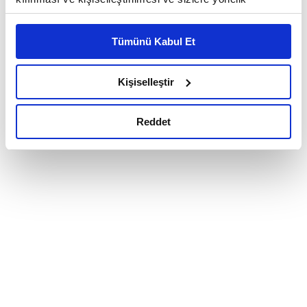
reklam/pazarlama faaliyetlerinin yapılması, amaçlarıyla
sınırlı olarak açık rızanız dahilinde kullanılacaktır.
Tümünü Kabul Et
Çerezlere ilişkin tercihlerinizi çerez paneli vasıtasıyla
belirleyebilirsiniz. Çerezlere ilişkin detaylı bilgi için
Ayarlar butonuna tıklayabilir,
Çerez Bilgilendirme
Kişiselleştir
Metnimizi ziyaret edebilirsiniz.
6698 sayılı Kişisel Verilerin Korunması Kanunu uyarınca
Reddet
hazırlanmış olan İnternet Sitesi Aydınlatma Metnimizi
okumak ve sitemizi ziyaretiniz kapsamında
gerçekleştirilen veri işleme faaliyetleri ile ilgili daha
detaylı bilgi almak için lütfen
tıklayınız.