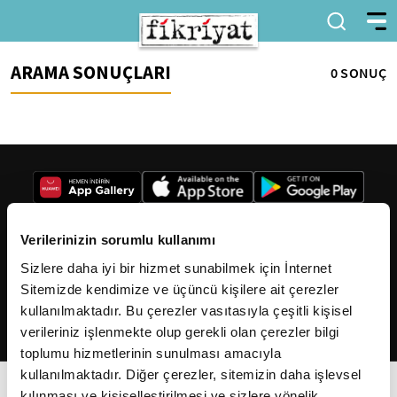
ARAMA SONUÇLARI
0 SONUÇ
Verilerinizin sorumlu kullanımı
Sizlere daha iyi bir hizmet sunabilmek için İnternet
2026
Fikriyat
. Tüm hakları saklıdır.
Sitemizde kendimize ve üçüncü kişilere ait çerezler
kullanılmaktadır. Bu çerezler vasıtasıyla çeşitli kişisel
verileriniz işlenmekte olup gerekli olan çerezler bilgi
toplumu hizmetlerinin sunulması amacıyla
kullanılmaktadır. Diğer çerezler, sitemizin daha işlevsel
kılınması ve kişiselleştirilmesi ve sizlere yönelik