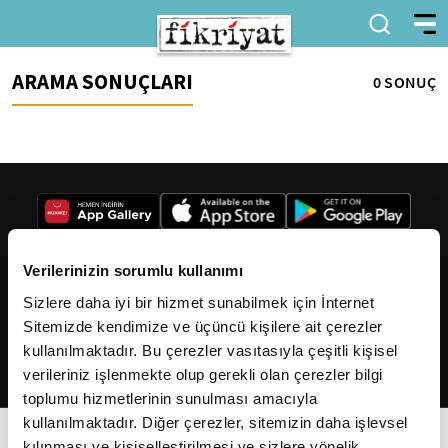
ARAMA SONUÇLARI
0 SONUÇ
Verilerinizin sorumlu kullanımı
Sizlere daha iyi bir hizmet sunabilmek için İnternet
2026
Fikriyat
. Tüm hakları saklıdır.
Sitemizde kendimize ve üçüncü kişilere ait çerezler
kullanılmaktadır. Bu çerezler vasıtasıyla çeşitli kişisel
verileriniz işlenmekte olup gerekli olan çerezler bilgi
toplumu hizmetlerinin sunulması amacıyla
kullanılmaktadır. Diğer çerezler, sitemizin daha işlevsel
kılınması ve kişiselleştirilmesi ve sizlere yönelik