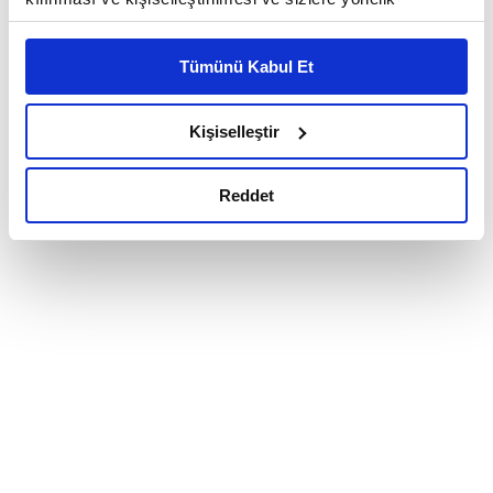
reklam/pazarlama faaliyetlerinin yapılması, amaçlarıyla
sınırlı olarak açık rızanız dahilinde kullanılacaktır.
Tümünü Kabul Et
Çerezlere ilişkin tercihlerinizi çerez paneli vasıtasıyla
belirleyebilirsiniz. Çerezlere ilişkin detaylı bilgi için
Ayarlar butonuna tıklayabilir,
Çerez Bilgilendirme
Kişiselleştir
Metnimizi ziyaret edebilirsiniz.
6698 sayılı Kişisel Verilerin Korunması Kanunu uyarınca
Reddet
hazırlanmış olan İnternet Sitesi Aydınlatma Metnimizi
okumak ve sitemizi ziyaretiniz kapsamında
gerçekleştirilen veri işleme faaliyetleri ile ilgili daha
detaylı bilgi almak için lütfen
tıklayınız.