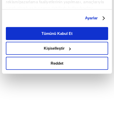
reklam/pazarlama faaliyetlerinin yapılması, amaçlarıyla
sınırlı olarak açık rızanız dahilinde kullanılacaktır.
Çerezlere ilişkin tercihlerinizi çerez paneli vasıtasıyla
Ayarlar
belirleyebilirsiniz. Çerezlere ilişkin detaylı bilgi için
Ayarlar butonuna tıklayabilir,
Çerez Bilgilendirme
Metnimizi ziyaret edebilirsiniz.
Tümünü Kabul Et
6698 sayılı Kişisel Verilerin Korunması Kanunu uyarınca
hazırlanmış olan İnternet Sitesi Aydınlatma Metnimizi
Kişiselleştir
okumak ve sitemizi ziyaretiniz kapsamında
gerçekleştirilen veri işleme faaliyetleri ile ilgili daha
detaylı bilgi almak için lütfen
tıklayınız.
Reddet