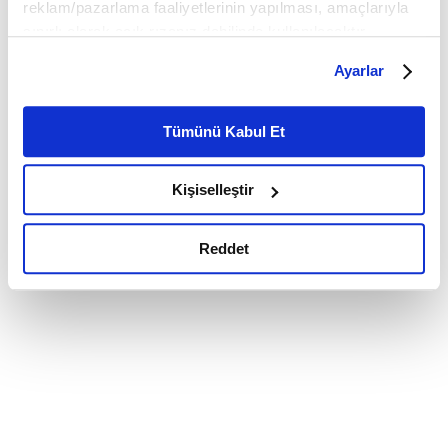
reklam/pazarlama faaliyetlerinin yapılması, amaçlarıyla
sınırlı olarak açık rızanız dahilinde kullanılacaktır.
Çerezlere ilişkin tercihlerinizi çerez paneli vasıtasıyla
Ayarlar
belirleyebilirsiniz. Çerezlere ilişkin detaylı bilgi için
Ayarlar butonuna tıklayabilir,
Çerez Bilgilendirme
Metnimizi ziyaret edebilirsiniz.
Tümünü Kabul Et
6698 sayılı Kişisel Verilerin Korunması Kanunu uyarınca
hazırlanmış olan İnternet Sitesi Aydınlatma Metnimizi
Kişiselleştir
okumak ve sitemizi ziyaretiniz kapsamında
gerçekleştirilen veri işleme faaliyetleri ile ilgili daha
detaylı bilgi almak için lütfen
tıklayınız.
Reddet