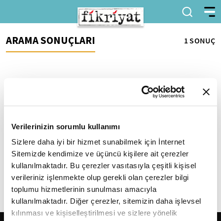
ARAMA SONUÇLARI
1 SONUÇ
Verilerinizin sorumlu kullanımı
Sizlere daha iyi bir hizmet sunabilmek için İnternet
Napolyon yerine
Selahaddin
Sitemizde kendimize ve üçüncü kişilere ait çerezler
Napolyon ile Selahaddin
kullanılmaktadır. Bu çerezler vasıtasıyla çeşitli kişisel
Eyyubi'nin karşılaştırılması, iki
verileriniz işlenmekte olup gerekli olan çerezler bilgi
zıt modelin eşleştirilmesi veya
toplumu hizmetlerinin sunulması amacıyla
kıyaslaması anlamını taşır.
kullanılmaktadır. Diğer çerezler, sitemizin daha işlevsel
Fransız...
kılınması ve kişiselleştirilmesi ve sizlere yönelik