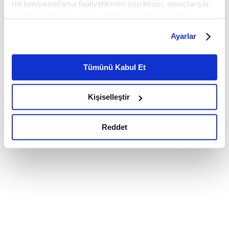
reklam/pazarlama faaliyetlerinin yapılması, amaçlarıyla
sınırlı olarak açık rızanız dahilinde kullanılacaktır.
Çerezlere ilişkin tercihlerinizi çerez paneli vasıtasıyla
Ayarlar
belirleyebilirsiniz. Çerezlere ilişkin detaylı bilgi için
Ayarlar butonuna tıklayabilir,
Çerez Bilgilendirme
Metnimizi ziyaret edebilirsiniz.
Tümünü Kabul Et
6698 sayılı Kişisel Verilerin Korunması Kanunu uyarınca
hazırlanmış olan İnternet Sitesi Aydınlatma Metnimizi
Kişiselleştir
okumak ve sitemizi ziyaretiniz kapsamında
gerçekleştirilen veri işleme faaliyetleri ile ilgili daha
detaylı bilgi almak için lütfen
tıklayınız.
Reddet