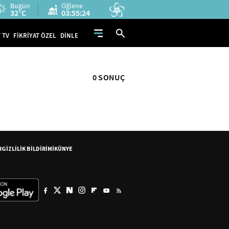
Bugün
Öğlene
32°C
03:55:23
 TV
FİKRİYAT ÖZEL
DİNLE
0 SONUÇ
R
GİZLİLİK BİLDİRİMİ
KÜNYE