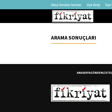
Sıkça Sorulan Sorular
Üye Girişi
Üye 
ARAMA SONUÇLARI
ANASAYFA
GÜNDEM
LİSTE