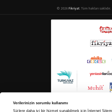
2026
Fikriyat
. Tüm hakları saklıdır.
Verilerinizin sorumlu kullanımı
Sizlere daha iyi bir hizmet sunabilmek için İnternet Site