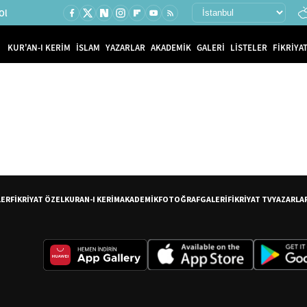
Ol
KUR'AN-I KERİM
İSLAM
YAZARLAR
AKADEMİK
GALERİ
LİSTELER
FİKRİYAT
LER
FİKRİYAT ÖZEL
KURAN-I KERİM
AKADEMİK
FOTOĞRAF
GALERİ
FİKRİYAT TV
YAZARLA