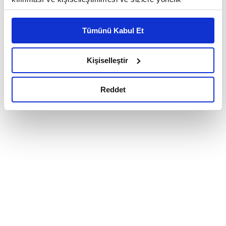
reklam/pazarlama faaliyetlerinin yapılması, amaçlarıyla
sınırlı olarak açık rızanız dahilinde kullanılacaktır.
Tümünü Kabul Et
Çerezlere ilişkin tercihlerinizi çerez paneli vasıtasıyla
belirleyebilirsiniz. Çerezlere ilişkin detaylı bilgi için
Ayarlar butonuna tıklayabilir,
Çerez Bilgilendirme
Kişiselleştir
Metnimizi ziyaret edebilirsiniz.
6698 sayılı Kişisel Verilerin Korunması Kanunu uyarınca
Reddet
hazırlanmış olan İnternet Sitesi Aydınlatma Metnimizi
okumak ve sitemizi ziyaretiniz kapsamında
gerçekleştirilen veri işleme faaliyetleri ile ilgili daha
detaylı bilgi almak için lütfen
tıklayınız.