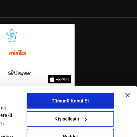
Tümünü Kabul Et
ait
erekli
Kişiselleştir
r,
Reddet