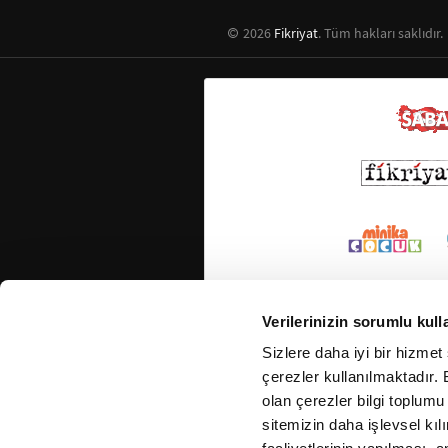
2026
Fikriyat
. Tüm hakları saklıdır.
Verilerinizin sorumlu kull
Sizlere daha iyi bir hizmet
çerezler kullanılmaktadır. B
olan çerezler bilgi toplumu
sitemizin daha işlevsel kıl