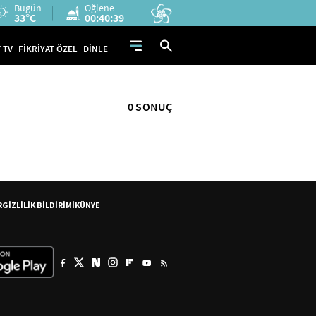
Bugün
Öğlene
33°C
00:40:39
 TV
FİKRİYAT ÖZEL
DİNLE
0 SONUÇ
R
GİZLİLİK BİLDİRİMİ
KÜNYE