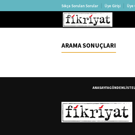
Sıkça Sorulan Sorular
Üye Girişi
Üye 
ARAMA SONUÇLARI
ANASAYFA
GÜNDEM
LİSTE