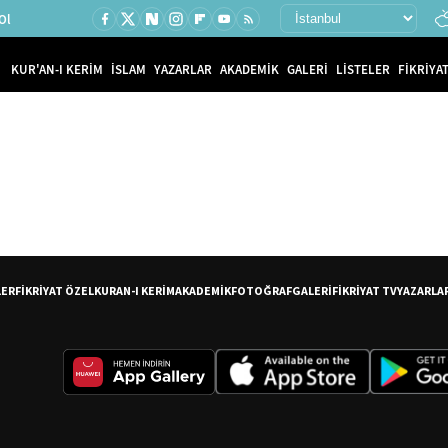
Ol
KUR'AN-I KERİM
İSLAM
YAZARLAR
AKADEMİK
GALERİ
LİSTELER
FİKRİYAT
LER
FİKRİYAT ÖZEL
KURAN-I KERİM
AKADEMİK
FOTOĞRAF
GALERİ
FİKRİYAT TV
YAZARLA