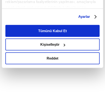
reklam/pazarlama faaliyetlerinin yapılması, amaçlarıyla
sınırlı olarak açık rızanız dahilinde kullanılacaktır.
Çerezlere ilişkin tercihlerinizi çerez paneli vasıtasıyla
Ayarlar
belirleyebilirsiniz. Çerezlere ilişkin detaylı bilgi için
Ayarlar butonuna tıklayabilir,
Çerez Bilgilendirme
Metnimizi ziyaret edebilirsiniz.
Tümünü Kabul Et
6698 sayılı Kişisel Verilerin Korunması Kanunu uyarınca
hazırlanmış olan İnternet Sitesi Aydınlatma Metnimizi
Kişiselleştir
okumak ve sitemizi ziyaretiniz kapsamında
gerçekleştirilen veri işleme faaliyetleri ile ilgili daha
detaylı bilgi almak için lütfen
tıklayınız.
Reddet