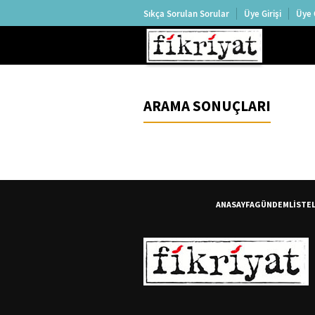
Sıkça Sorulan Sorular
Üye Girişi
Üye 
ARAMA SONUÇLARI
ANASAYFA
GÜNDEM
LİSTE