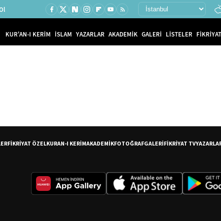
Ol
KUR'AN-I KERİM
İSLAM
YAZARLAR
AKADEMİK
GALERİ
LİSTELER
FİKRİYAT
LER
FİKRİYAT ÖZEL
KURAN-I KERİM
AKADEMİK
FOTOĞRAF
GALERİ
FİKRİYAT TV
YAZARLA