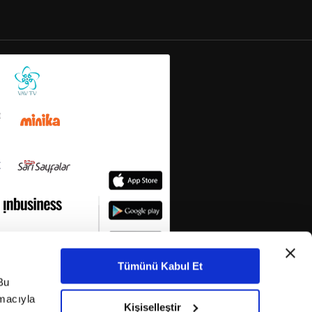
Tümünü Kabul Et
Bu
amacıyla
Kişiselleştir