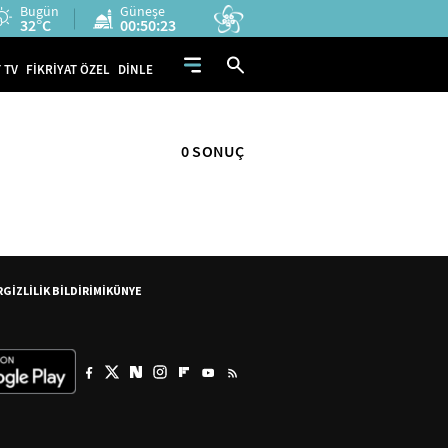
Bugün
Güneşe
32°C
00:50:23
 TV
FİKRİYAT ÖZEL
DİNLE
0 SONUÇ
R
GİZLİLİK BİLDİRİMİ
KÜNYE