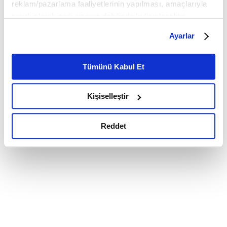
reklam/pazarlama faaliyetlerinin yapılması, amaçlarıyla
sınırlı olarak açık rızanız dahilinde kullanılacaktır.
Çerezlere ilişkin tercihlerinizi çerez paneli vasıtasıyla
Ayarlar
belirleyebilirsiniz. Çerezlere ilişkin detaylı bilgi için
Ayarlar butonuna tıklayabilir,
Çerez Bilgilendirme
Metnimizi ziyaret edebilirsiniz.
Tümünü Kabul Et
6698 sayılı Kişisel Verilerin Korunması Kanunu uyarınca
hazırlanmış olan İnternet Sitesi Aydınlatma Metnimizi
Kişiselleştir
okumak ve sitemizi ziyaretiniz kapsamında
gerçekleştirilen veri işleme faaliyetleri ile ilgili daha
detaylı bilgi almak için lütfen
tıklayınız.
Reddet