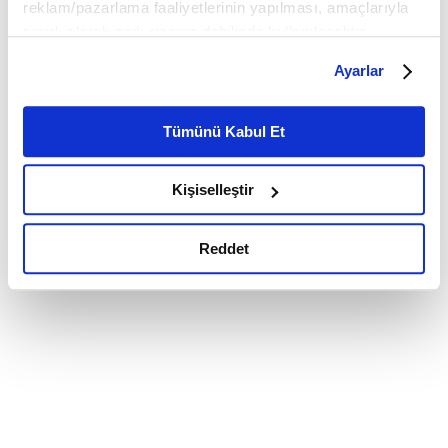
reklam/pazarlama faaliyetlerinin yapılması, amaçlarıyla
sınırlı olarak açık rızanız dahilinde kullanılacaktır.
Çerezlere ilişkin tercihlerinizi çerez paneli vasıtasıyla
Ayarlar
belirleyebilirsiniz. Çerezlere ilişkin detaylı bilgi için
Ayarlar butonuna tıklayabilir,
Çerez Bilgilendirme
Metnimizi ziyaret edebilirsiniz.
Tümünü Kabul Et
6698 sayılı Kişisel Verilerin Korunması Kanunu uyarınca
hazırlanmış olan İnternet Sitesi Aydınlatma Metnimizi
Kişiselleştir
okumak ve sitemizi ziyaretiniz kapsamında
gerçekleştirilen veri işleme faaliyetleri ile ilgili daha
detaylı bilgi almak için lütfen
tıklayınız.
Reddet