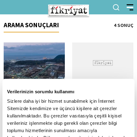
ARAMA SONUÇLARI
4 SONUÇ
Sakarya Gaz Sahası'nda
Abdülhamid Han Sondaj
Verilerinizin sorumlu kullanımı
günlük üretim 9,5 milyon
Gemisi Filyos'a ulaştı
Sizlere daha iyi bir hizmet sunabilmek için İnternet
metreküpe ulaştı
Zonguldak'ın 170 kilometre
Sitemizde kendimize ve üçüncü kişilere ait çerezler
açığındaki Sakarya Gaz
Enerji ve Tabii Kaynaklar Bakanı
Sahası'nda çalışmalara
Alparslan Bayraktar: "Yaklaşık
kullanılmaktadır. Bu çerezler vasıtasıyla çeşitli kişisel
katılmak üzere yola çıkan
9,5 milyon metreküplük günlük
verileriniz işlenmekte olup gerekli olan çerezler bilgi
Türkiye'nin derin...
üretimle şu anda artık...
toplumu hizmetlerinin sunulması amacıyla