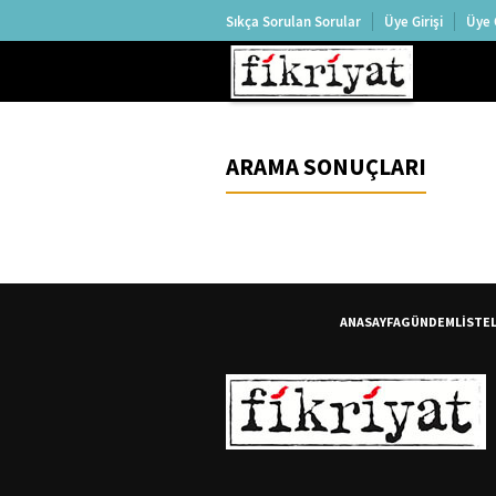
Sıkça Sorulan Sorular
Üye Girişi
Üye 
ARAMA SONUÇLARI
ANASAYFA
GÜNDEM
LİSTE