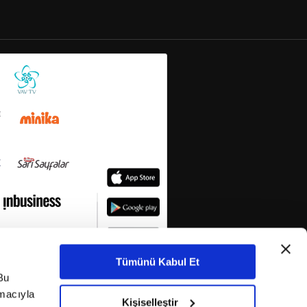
Tümünü Kabul Et
Bu
amacıyla
Kişiselleştir