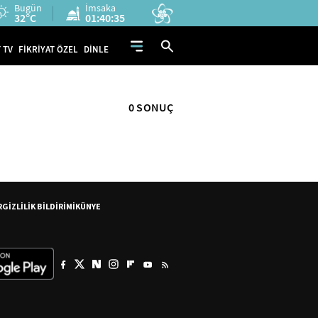
Bugün
İmsaka
32°C
01:40:35
 TV
FİKRİYAT ÖZEL
DİNLE
0 SONUÇ
R
GİZLİLİK BİLDİRİMİ
KÜNYE