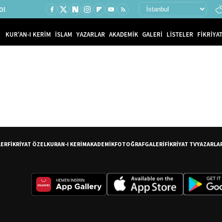
Ol
KUR'AN-I KERİM
İSLAM
YAZARLAR
AKADEMİK
GALERİ
LİSTELER
FİKRİYAT
LER
FİKRİYAT ÖZEL
KURAN-I KERİM
AKADEMİK
FOTOĞRAF
GALERİ
FİKRİYAT TV
YAZARLA