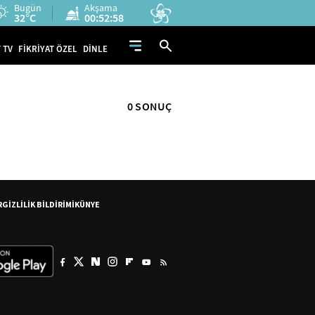
Bugün
Akşama
32°C
00:52:57
 TV
FİKRİYAT ÖZEL
DİNLE
0 SONUÇ
R
GİZLİLİK BİLDİRİMİ
KÜNYE