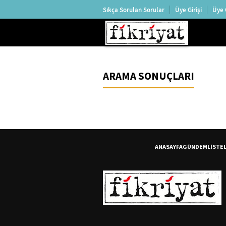
Sıkça Sorulan Sorular
Üye Girişi
Üye 
ARAMA SONUÇLARI
ANASAYFA
GÜNDEM
LİSTE