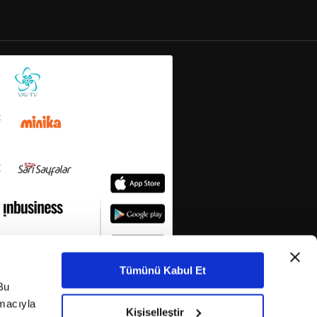
Tümünü Kabul Et
Bu
amacıyla
Kişiselleştir